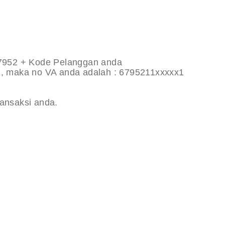
67952 + Kode Pelanggan anda
1, maka no VA anda adalah : 6795211xxxxx1
ransaksi anda.