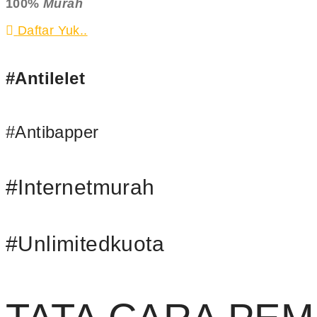
100%
Murah
Daftar Yuk..
#Antilelet
#Antibapper
#Internetmurah
#Unlimitedkuota